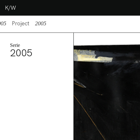
K/W
Project
005
2005
Serie
2005